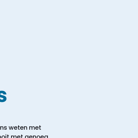
s
eens weten met
nooit met genoeg.