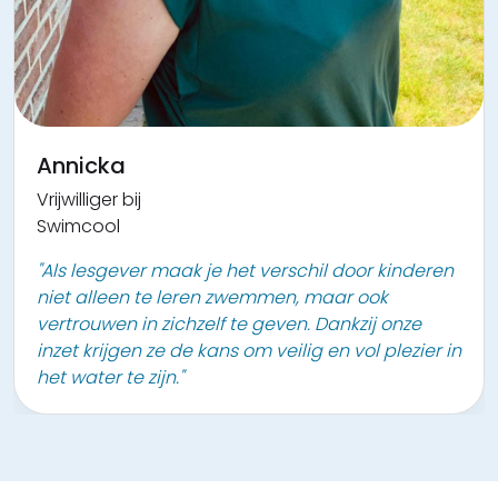
Jean
Annicka
Vrijwilliger bij
Vrijwilliger bij
Vrijwilligerswerk lokaal bestuur Kontich
Swimcool
"We helpen en steunen elkaar en leren zo ook
"Als lesgever maak je het verschil door kinderen
zelf veel bij."
niet alleen te leren zwemmen, maar ook
vertrouwen in zichzelf te geven. Dankzij onze
inzet krijgen ze de kans om veilig en vol plezier in
het water te zijn."