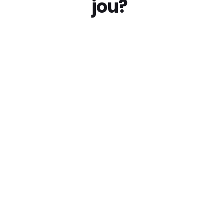
jou?
Open Monumentendag
Help mee als vrijwilliger tijdens Open
Monumentendag en zet ons erfgoed in de kijker.