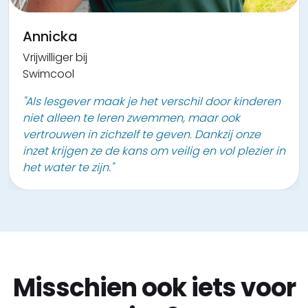
Jean
Annicka
Vrijwilliger bij
Vrijwilliger bij
Vrijwilligerswerk lokaal bestuur Kontich
Swimcool
"We helpen en steunen elkaar en leren zo ook
"Als lesgever maak je het verschil door kinderen
zelf veel bij."
niet alleen te leren zwemmen, maar ook
vertrouwen in zichzelf te geven. Dankzij onze
inzet krijgen ze de kans om veilig en vol plezier in
het water te zijn."
Misschien ook iets voor