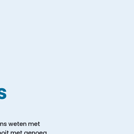
s
eens weten met
nooit met genoeg.