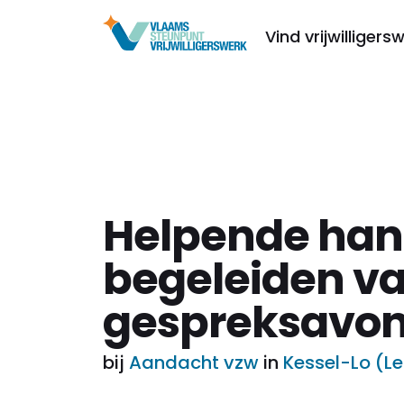
Vind vrijwilligers
Helpende han
begeleiden v
gespreksavon
bij
Aandacht vzw
in
Kessel-Lo (L