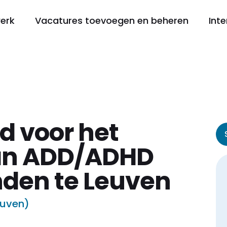
werk
Vacatures toevoegen en beheren
Inte
d voor het
an ADD/ADHD
den te Leuven
euven)