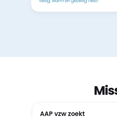
veilig, warm en gezellig nest!"
Mis
AAP vzw zoekt