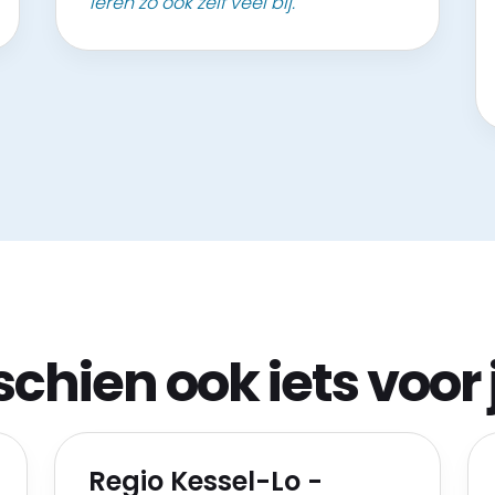
leren zo ook zelf veel bij."
schien ook iets voor 
Regio Kessel-Lo -