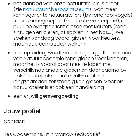
het
aanbod
van onze natuurateliers is groot
(zie
natuurpunt.be/bosmuseum
) : van meer
kennisgerichte natuurateliers (bv rond roofvogels)
tot vakantiegroepen (met blote voetenpad), of
puur belevingsgericht gidsen met kleuters (rond
zintuigen en dieren, of sporen in het bos,...). We
zoeken vandaag vooral gidsen voor kleuters,
maar iedereen is zeker welkom!
een
opleiding
wordt voorzien: je krijgt theorie mee
van Natuuracademie rond gidsen voor kinderen,
maar het is vooral door mee te lopen met
verschillende andere gidsen en door daarna bv
ook één stopplaats in te vullen dat je zo
langzaamaan zelfstandig kan gidsen. Voor elk
natuuratelier is er ook een handleiding.
een
vrijwilligersvergoeding
.
Jouw profiel
Contact?
Lies Coosemans, Stijn Vranckx (educatief