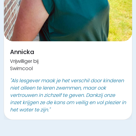
Jean
Annicka
Vrijwilliger bij
Vrijwilliger bij
Vrijwilligerswerk lokaal bestuur Kontich
Swimcool
"We helpen en steunen elkaar en leren zo ook
"Als lesgever maak je het verschil door kinderen
zelf veel bij."
niet alleen te leren zwemmen, maar ook
vertrouwen in zichzelf te geven. Dankzij onze
inzet krijgen ze de kans om veilig en vol plezier in
het water te zijn."