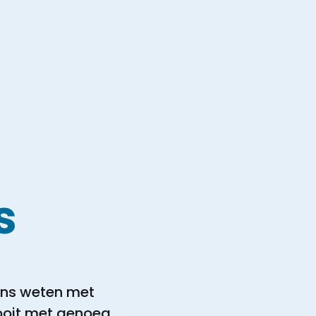
s
eens weten met
nooit met genoeg.