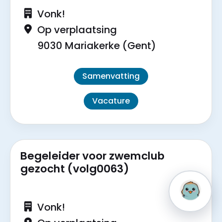
Vonk!
Op verplaatsing
9030 Mariakerke (Gent)
Samenvatting
Vacature
Begeleider voor zwemclub
gezocht (volg0063)
Vraag
Vonk!