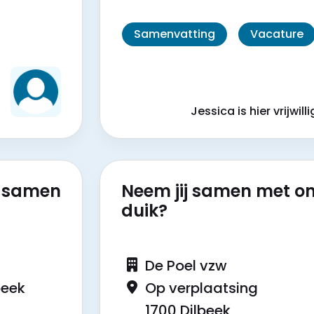
Samenvatting
Vacature
?
!
Jessica is hier vrijwilli
r samen
Neem jij samen met o
duik?
De Poel vzw
beek
Op verplaatsing
1700 Dilbeek