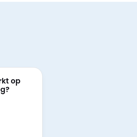
rkt op
ag?