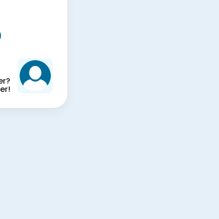
er?
er!