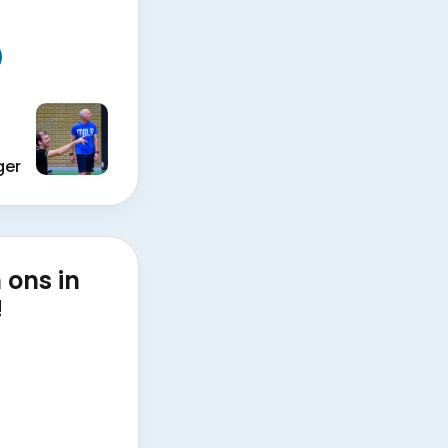
iger
 ons in
!