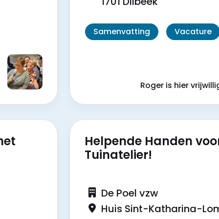
1701 Dilbeek
Samenvatting
Vacature
r
Roger is hier vrijwilli
het
Helpende Handen voo
Tuinatelier!
De Poel vzw
Huis Sint-Katharina-L