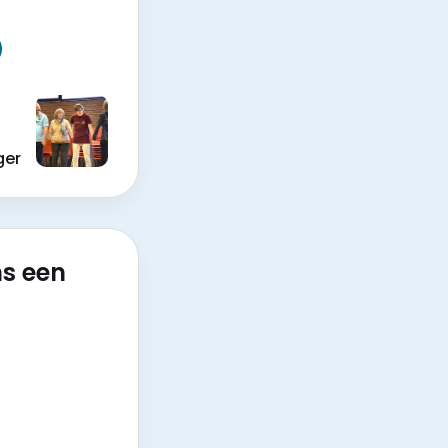
ger
ns een