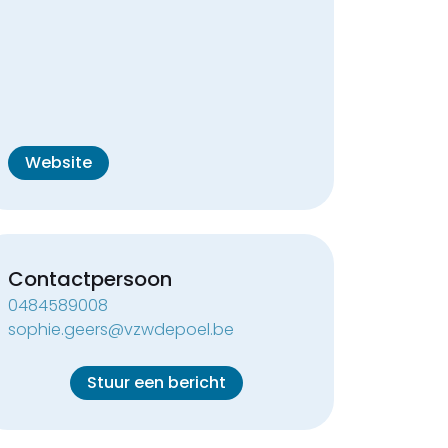
Website
Contactpersoon
0484589008
sophie.geers@vzwdepoel.be
Stuur een bericht