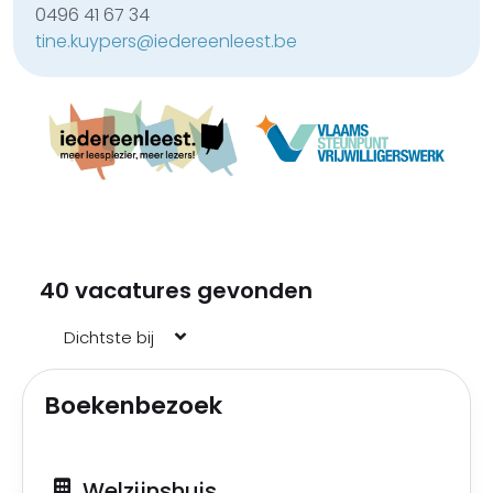
0496 41 67 34
tine.kuypers@iedereenleest.be
40 vacatures gevonden
Boekenbezoek
Welzijnshuis